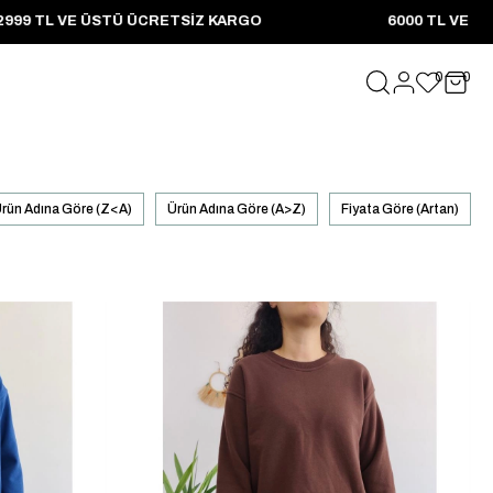
 2999 TL VE ÜSTÜ ÜCRETSIZ KARGO 6000 TL VE ÜZER
0
0
rün Adına Göre (Z<A)
Ürün Adına Göre (A>Z)
Fiyata Göre (Artan)