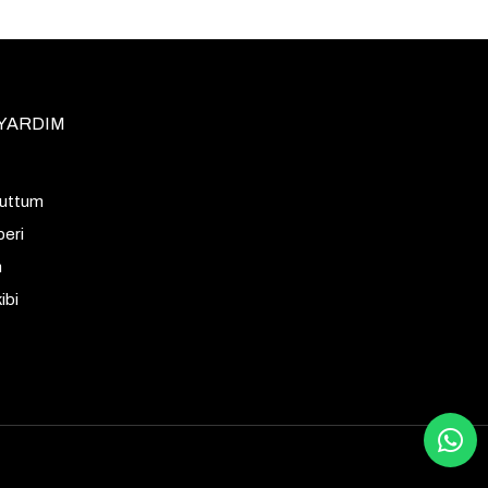
 YARDIM
nuttum
beri
m
ibi