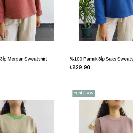
İp Mercan Sweatshirt
%100 Pamuk 3İp Saks Sweats
₺829,90
YENI ÜRÜN