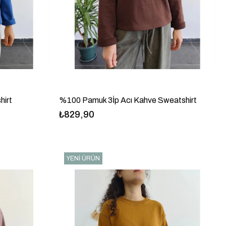
hirt
%100 Pamuk 3İp Acı Kahve Sweatshirt
₺829,90
YENI ÜRÜN