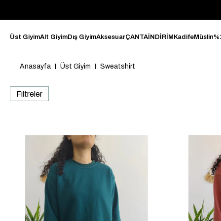
Üst Giyim
Alt Giyim
Dış Giyim
Aksesuar
ÇANTA
İNDİRİM
Kadife
Müslin
%
Anasayfa
Üst Giyim
Sweatshirt
Filtreler