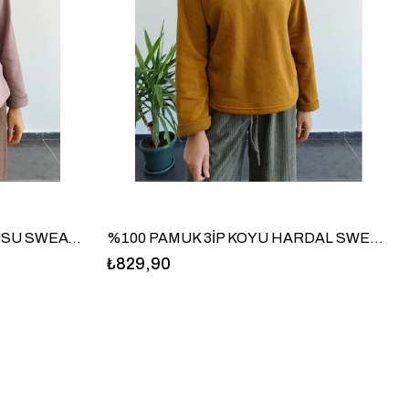
%100 PAMUK 3İP GÜL KURUSU SWEATSHİRT
%100 PAMUK 3İP KOYU HARDAL SWEATSHİRT
₺829,90