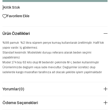
Kritik Stok
Favorilere Ekle
Ürün Özellikleri
%98 pamuk %2 likra süprem penye kumaş kullanılarak üretilmiştir. Hafif tok
yapısı vardır. İç göstermez.
Standart kesimdir. Modeldeki duruşu referans alarak beden seçimi
yapabilirsiniz
Model 174 boy 63 kilo olup M bedendir çekimde M-L beden kullanılmıştır
Ürünlerimizde değişim veya iade mevcuttur. Değişimler ücretsiz olup
iadelerde kargo masrafları tarafınıza ait olacak şekilde işlem yapılmaktadır
Yorumlar
(0)
Ödeme Seçenekleri