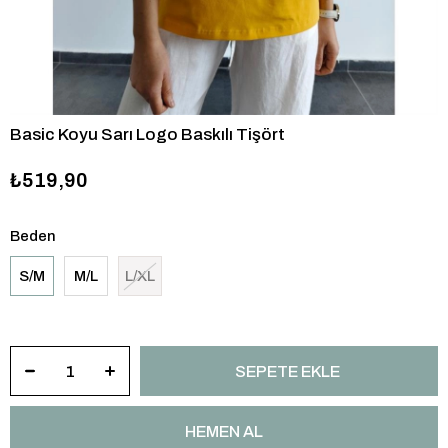
Basic Koyu Sarı Logo Baskılı Tişört
₺519,90
Beden
S/M
M/L
L/XL