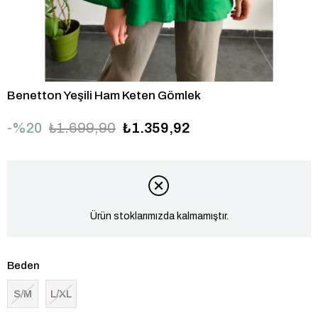
Benetton Yeşili Ham Keten Gömlek
20
₺1.699,90
₺1.359,92
Ürün stoklarımızda kalmamıştır.
Beden
S/M
L/XL