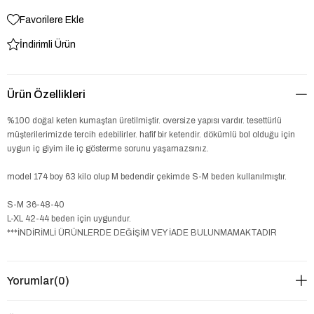
Favorilere Ekle
İndirimli Ürün
Ürün Özellikleri
%100 doğal keten kumaştan üretilmiştir. oversize yapısı vardır. tesettürlü
müşterilerimizde tercih edebilirler. hafif bir ketendir. dökümlü bol olduğu için
uygun iç giyim ile iç gösterme sorunu yaşamazsınız.
model 174 boy 63 kilo olup M bedendir çekimde S-M beden kullanılmıştır.
S-M 36-48-40
L-XL 42-44 beden için uygundur.
***İNDİRİMLİ ÜRÜNLERDE DEĞİŞİM VEY İADE BULUNMAMAKTADIR
Yorumlar
(0)