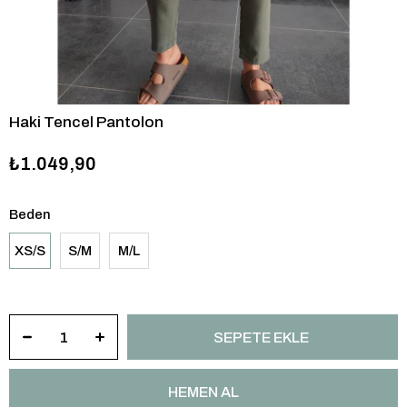
Haki Tencel Pantolon
₺1.049,90
Beden
XS/S
S/M
M/L