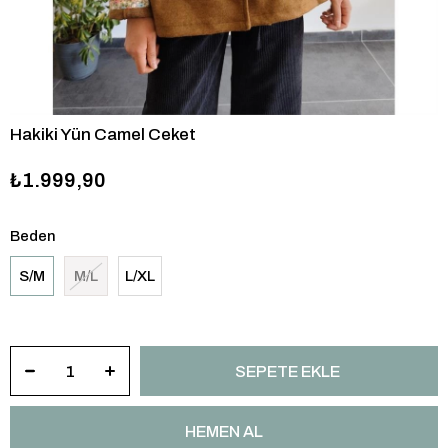
Hakiki Yün Camel Ceket
₺1.999,90
Beden
S/M
M/L
L/XL