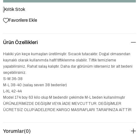
Kritik Stok
Favorilere Ekle
Ürün Özellikleri
Hakiki yün keçe kumaştan üretilmiştir. Sıcacık tutacaktır. Doğal olmasından
kaynaklı olarak kullanımda hafif tiftiklenme olabilir. Tiftik temizleme
yapabilirsiniz. Rahat salaş kalıptır. Daha dar görünüm isterseniz bir alt bedeni
seçebilirsiniz.
S-M 36-38
M-L 38-40 (salaş seven 38 bedenler)
L-XL 42-44
Model 174 boy 63 kilo olup M bedendir çekimde M-L beden kullanılmıştır
ÜRÜNLERİMİZDE DEĞİŞİM VEYA İADE MEVCUTTUR. DEĞİŞİMLER
ÜCRETSİZ OLUP İADELERDE KARGO MASRAFLARI TARAFINIZA AİTTİR
Yorumlar
(0)