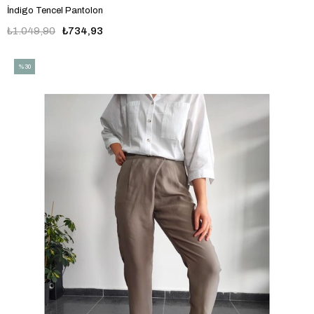
İndigo Tencel Pantolon
₺1.049,90
₺734,93
%30