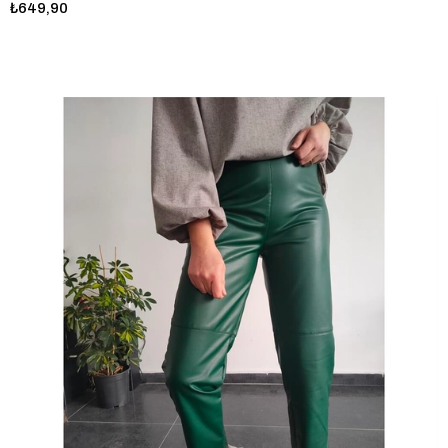
₺649,90