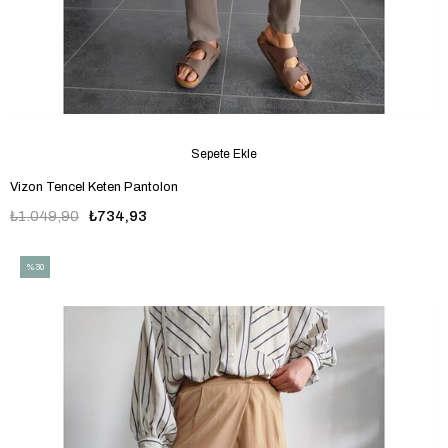
Sepete Ekle
Vizon Tencel Keten Pantolon
₺1.049,90
₺734,93
%30